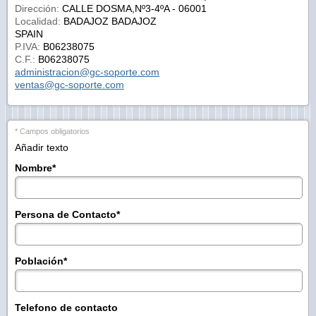
Dirección:
CALLE DOSMA,Nº3-4ºA - 06001
Localidad:
BADAJOZ BADAJOZ
SPAIN
P.IVA:
B06238075
C.F.:
B06238075
administracion@gc-soporte.com
ventas@gc-soporte.com
* Campos obligatorios
Añadir texto
Nombre
*
Persona de Contacto
*
Población
*
Telefono de contacto